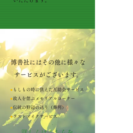
いただけます。
博善社にはその他に様々な
サービスがございます。
●
もしもの時に供えた互助会サービス
●
故人を偲ぶメモリアルコーナー
●
伝統の野辺の送り（葬列）
●
ラストメイクサービス
詳しくはこちらを